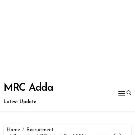
Skip
to
MRC Adda
content
Latest Update
Home
Recruitment