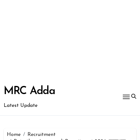
Skip
to
MRC Adda
content
Latest Update
Home
Recruitment