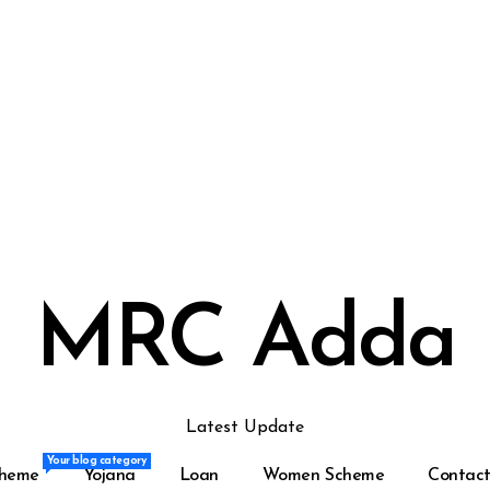
MRC Adda
Latest Update
Your blog category
Your blog category
heme
Yojana
Loan
Women Scheme
Contact