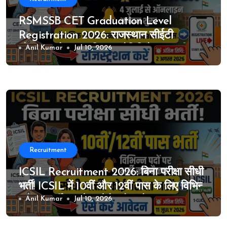
RSMSSB CET Graduation Level
Registration 2026: राजस्थान सीईटी
ग्रेजुएशन लेवल का विस्तृत नोटिफिकेशन जारी, 4
Anil Kumar
Jul 10, 2026
जुलाई से ऑनलाइन आवेदन शुरू
Recruitment
ICSIL Recruitment 2026: बिना परीक्षा सीधी
भर्ती! ICSIL में 10वीं और 12वीं पास के लिए विभिन्न
पदों पर भर्ती का मौका, ऐसे करे आवेदन
Anil Kumar
Jul 10, 2026