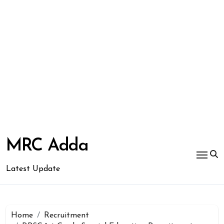
Skip
to
MRC Adda
content
Latest Update
Home
Recruitment