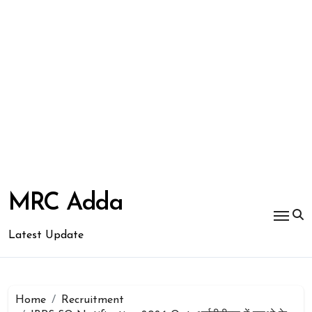
Skip
to
MRC Adda
content
Latest Update
Home
Recruitment