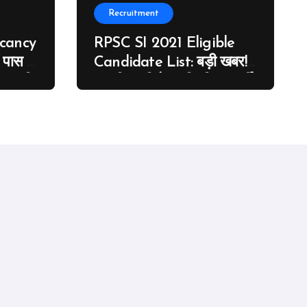
Recruitment
acancy
RPSC SI 2021 Eligible
ं पास के
Candidate List: बड़ी खबर!
न जारी,
आरपीएससी ने जारी की SI भर्ती
र्ती,
2021 के पात्र उम्मीदवारों की
सूची, ऐसे चेक करें अपना नाम