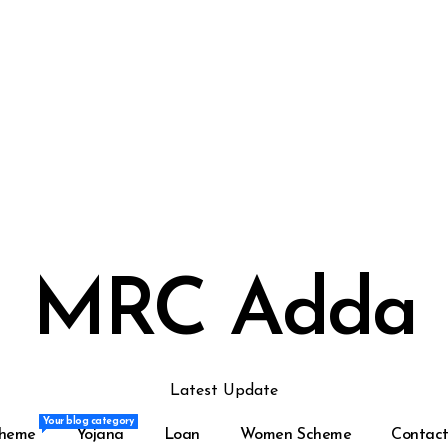
MRC Adda
Latest Update
Your blog category
Your blog category
heme
Yojana
Loan
Women Scheme
Contact