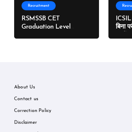
Recruitment
Recru
RSMSSB CET
ICSIL
Graduation Level
बिना पर
Registration 2026:
10वीं 
राजस्थान सीईटी ग्रेजुएशन
विभिन्न
लेवल का विस्तृत नोटिफिकेशन
ऐसे कर
जारी, 4 जुलाई से ऑनलाइन
आवेदन शुरू
About Us
Contact us
Correction Policy
Disclaimer