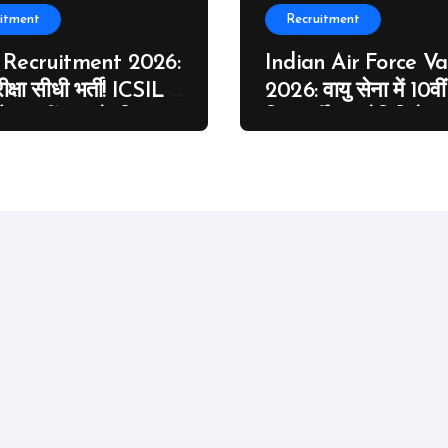
itment
Recruitment
 Recruitment 2026:
Indian Air Force V
ीक्षा सीधी भर्ती! ICSIL में
2026: वायु सेना में 10वी
और 12वीं पास के लिए
लिए भर्ती का नोटिफिकेश
 पदों पर भर्ती का मौका,
MTS के पदों पर निकली भ
े आवेदन
27 जून से आवेदन शुरू